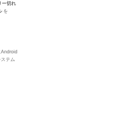
リー切れ
ル
を
Android
システム