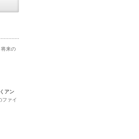
、将来の
くアン
のファイ