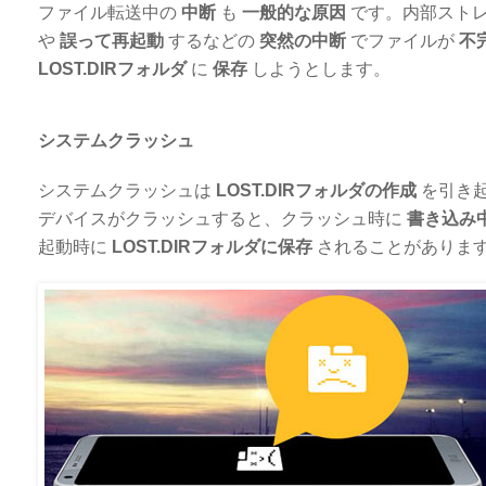
ファイル転送中の
中断
も
一般的な原因
です。内部ストレ
や
誤って再起動
するなどの
突然の中断
でファイルが
不
LOST.DIRフォルダ
に
保存
しようとします。
システムクラッシュ
システムクラッシュは
LOST.DIRフォルダの作成
を引き
デバイスがクラッシュすると、クラッシュ時に
書き込み
起動時に
LOST.DIRフォルダに保存
されることがありま