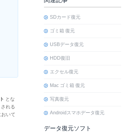
関連記事
SDカード復元
ゴミ箱 復元
USBデータ復元
HDD復旧
エクセル復元
Mac ゴミ箱 復元
ト
とな
写真復元
目される
Androidスマホデータ復元
において
データ復元ソフト