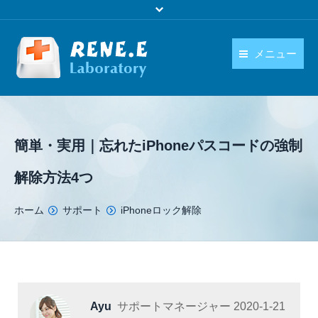
メニュー
日本語
製品
language
ダウンロード
簡単・実用｜忘れたiPhoneパスコードの強制
購入
解除方法4つ
操作ガイド
You are here:
ホーム
サポート
iPhoneロック解除
お問い合わせ
Ayu
サポートマネージャー
2020-1-21