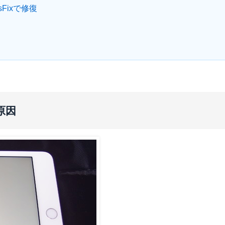
sFixで修復
す原因