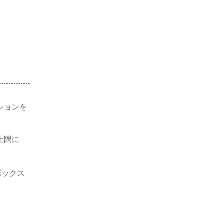
ションを
上隅に
ボックス