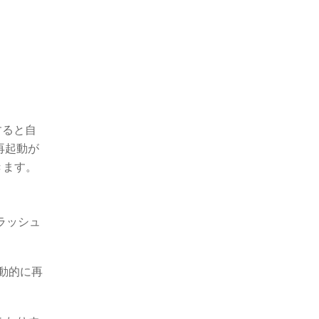
すると自
再起動が
きます。
ラッシュ
動的に再