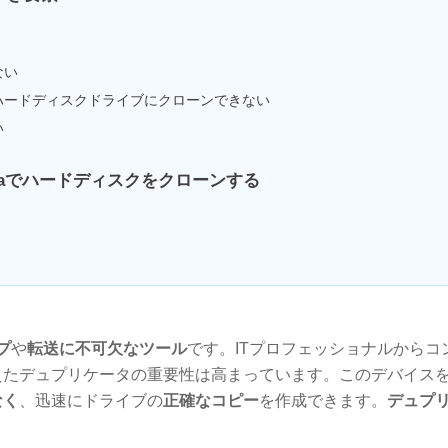
ない
ハードディスクドライブにクローンできない
い
ccaでハードディスクをクローンする
プ
や
転送に不可欠なツール
です。ITプロフェッショナルからコ
えたデュプリケータの重要性は高まっています。このデバイス
なく
、迅速にドライブの
正確なコピー
を作成できます。
デュプ