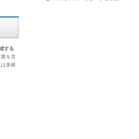
成する
作業を含
点は多岐