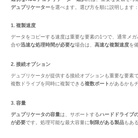
デュプリケーター
を選べます。選び方を順に説明します
1. 複製速度
データをコピーする速度は重要な要素の1つで、通常メガバ
合や
迅速な処理時間が必要な
場合は、
高速な複製速度
を
2. 接続オプション
デュプリケータが提供する接続オプションも重要な要素
複数ドライブを同時に複製できる
複数ポート
があるかも
3. 容量
デュプリケータの容量
は、サポートする
ハードドライブ
が必要
です。処理可能な最大容量に
制限がある製品
もあ