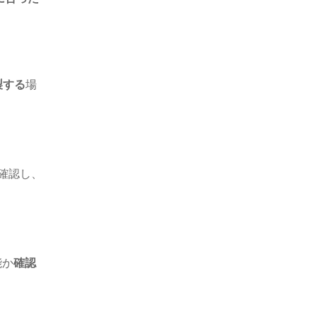
製する
場
確認し、
能か
確認