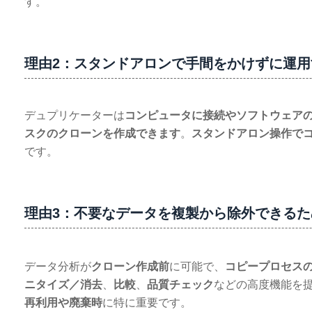
す。
理由2：スタンドアロンで手間をかけずに運用
デュプリケーターは
コンピュータに接続やソフトウェア
スクのクローンを作成できます
。
スタンドアロン操作で
です。
理由3：不要なデータを複製から除外できる
データ分析が
クローン作成前
に可能で、
コピープロセス
ニタイズ／消去
、
比較
、
品質チェック
などの高度機能を
再利用や廃棄時
に特に重要です。