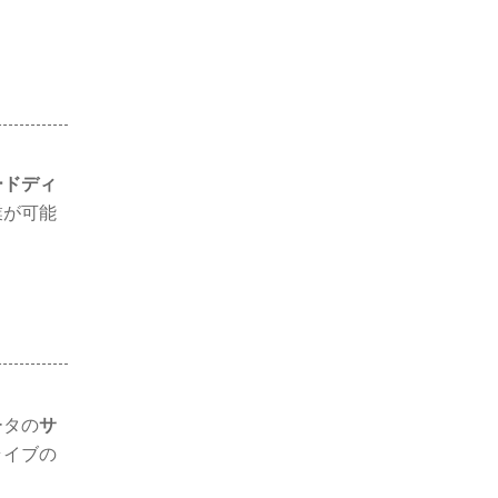
ードディ
業が可能
ータの
サ
ライブの