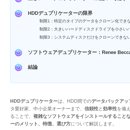
HDDデュプリケーターの限界
制限1：特定のタイプのデータをクローン化でき
制限2：大きいハードディスクドライブを小さい
制限3：システムディスクだけをクローンできな
ソフトウェアデュプリケーター：Renee Be
結論
HDDデュプリケーター
は、HDD間での
データバックアッ
タ愛好家、中小企業オーナーまで、
信頼性
と
効率性
を備
ることで、
複雑なソフトウェアをインストールすること
ーのメリット、特徴、選び方
について解説します。