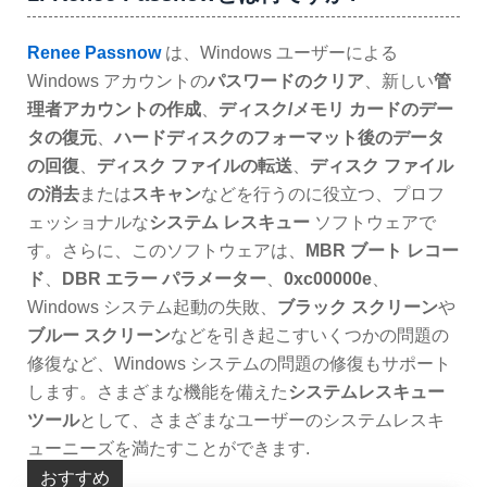
Renee Passnow
は、Windows ユーザーによる
Windows アカウントの
パスワードのクリア
、新しい
管
理者アカウントの作成
、
ディスク/メモリ カードのデー
タの復元
、
ハードディスクのフォーマット後のデータ
の回復
、
ディスク ファイルの転送
、
ディスク ファイル
の消去
または
スキャン
などを行うのに役立つ、プロフ
ェッショナルな
システム レスキュー
ソフトウェアで
す。さらに、このソフトウェアは、
MBR ブート レコー
ド
、
DBR エラー パラメーター
、
0xc00000e
、
Windows システム起動の失敗、
ブラック スクリーン
や
ブルー スクリーン
などを引き起こすいくつかの問題の
修復など、Windows システムの問題の修復もサポート
します。さまざまな機能を備えた
システムレスキュー
ツール
として、さまざまなユーザーのシステムレスキ
ューニーズを満たすことができます.
おすすめ