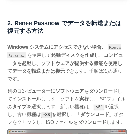
2. Renee Passnow でデータを転送または
復元する方法
Windows システムにアクセスできない場合、
Renee
を使用して
起動ディスクを作成し
、
コンピュ
Passnow
ータを起動
し、
ソフトウェアが提供する機能を使用し
て
データを転送または復元
できます。手順は次の通り
です。
別のコンピューターに
ソフトウェア
を
ダウンロード
し
て
インストール
します。ソフトを
実行
し、ISOファイル
の
タイプ
を選択します。新しい機種は、
を選択
×64
し、古い機種は
を選択し、「
ダウンロード
」ボタ
×86
ンをクリックし、ISOファイルを
ダウンロード
します。