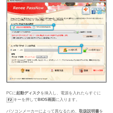
PCに
起動ディスク
を挿入し、電源を入れたらすぐに
キーを押して
BIOS画面
に入ります。
F2
パソコンメーカーによって異なるため、
取扱説明書
を