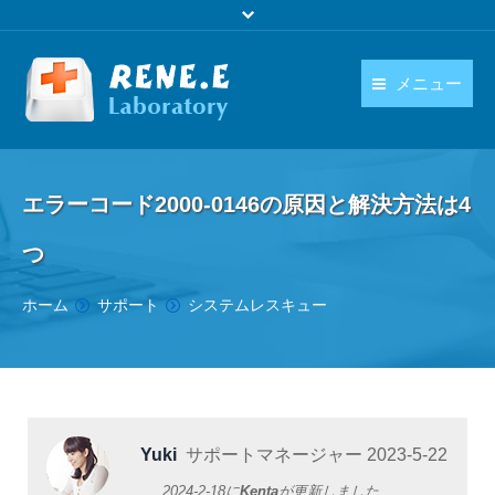
メニュー
日本語
製品
language
エラーコード2000-0146の原因と解決方法は4
ダウンロード
つ
購入
You are here:
ホーム
サポート
システムレスキュー
操作ガイド
お問い合わせ
Yuki
サポートマネージャー
2023-5-22
2024-2-18
に
Kenta
が更新しました