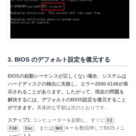
3. BIOS のデフォルト設定を復元する
BIOSの起動シーケンスが正しくない場合、システムは
ハードディスクの検出に失敗し、
エラー2000-0146
が表
示されることがあります。したがって、現在の問題を
解決するには、
デフォルトのBIOS設定を復元
すること
ができます。
具体的な手順は次のとおりです。
ステップ1:
コンピューターを起動し、すぐに
、
F2
、
、または
キーを数回押してBIOSメニ
F10
Esc
Del
ューに入る。