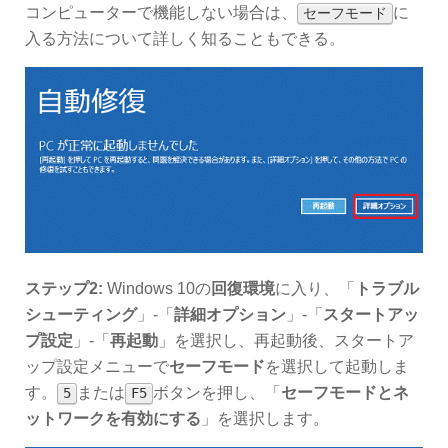
コンピューターで機能しない場合は、
に
セーフモード
入る方法について詳しく知ることもできる。
ステップ2:
Windows 10の
回復環境
に入り、「
トラブル
シューティング
」-「
詳細オプション
」-「
スタートアッ
プ設定
」-「
再起動
」を選択し、再起動後、スタートア
ップ設定メニューで
セーフモード
を選択して起動しま
す。
または
ボタンを押し、「
セーフモードとネ
5
F5
ットワークを有効にする
」を選択します。