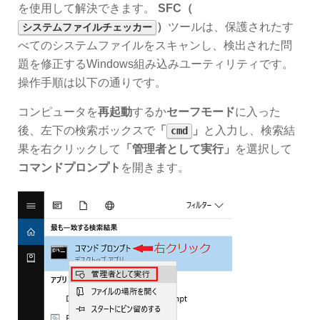
を使用して解決できます。
SFC（
）
ツールは、保護されたす
システムファイルチェッカー
べてのシステムファイルをスキャンし、検出された問
題を修正するWindows組み込みユーティリティです。
操作手順は以下の通りです。
コンピュータを
再起動
するか
セーフモード
に入った
後、左下の検索ボックスで
「
」
と入力し、検索結
cmd
果を右クリックして
「管理者として実行」
を選択して
コマンドプロンプト
を開きます。