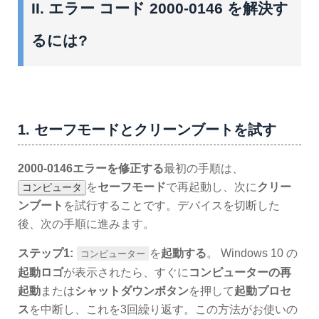
II. エラー コード 2000-0146 を解決す
るには?
1. セーフモードとクリーンブートを試す
2000-0146エラーを修正する
最初の手順は、
を
セーフモード
で再起動し、次に
クリー
コンピュータ
ンブート
を試行することです。デバイスを切断した
後、次の手順に進みます。
ステップ1:
を
起動する
。 Windows 10 の
コンピューター
起動ロゴ
が表示されたら、すぐに
コンピューターの再
起動
または
シャットダウンボタン
を押して
起動プロセ
ス
を中断し、これを3回繰り返す。この方法がお使いの