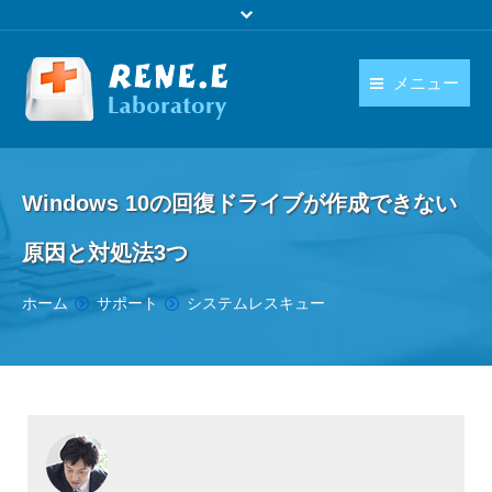
メニュー
日本語
製品
language
Windows 10の回復ドライブが作成できない
ダウンロード
原因と対処法3つ
購入
You are here:
ホーム
サポート
システムレスキュー
操作ガイド
お問い合わせ