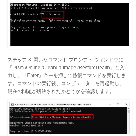
ステップ 3: 開いたコマンド プロンプト ウィンドウに
「Dism /Online /Cleanup-Image /RestoreHealth」と入
力し、「Enter」キーを押して修復コマンドを実行しま
す。コマンドの実行後、コンピューターを再起動し、
現在の問題が解決されたかどうかを確認します。