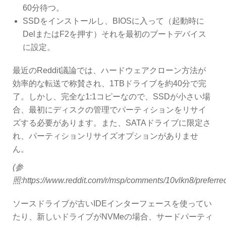
60分待つ。
SSDをインストールし、BIOSに入って（起動時に
DelまたはF2を押す）それを最初のブートデバイス
に設定。
最近のReddit議論では、ハードウェアクローン方法が
効率的な転送で称賛され、1TBドライブを約40分で完
了。しかし、完全な1:1コピーなので、SSDが小さい場
合、最初にディスクの管理でパーティションをリサイ
ズする必要があります。また、SATAドライブに限定さ
れ、パーティションリサイズオプションがありませ
ん。
(参
照:https://www.reddit.com/r/msp/comments/10vlkn8/preferre
ソースドライブが古いIDEインターフェースを使ってい
たり、新しいドライブがNVMeの場合、サードパーティ