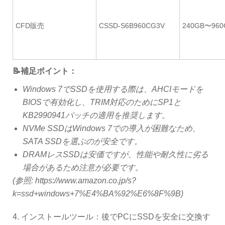
CFD販売
CSSD-S6B960CG3V
240GB〜960
📝補足ポイント：
Windows 7でSSDを使用する際は、AHCIモードを
BIOSで有効化し、TRIM対応のためにSP1と
KB2990941パッチの適用を推奨します。
NVMe SSDはWindows 7での導入が困難なため、
SATA SSDを選ぶのが安全です。
DRAMレスSSDは安価ですが、性能や耐久性に劣る
場合があるため注意が必要です。
(参照: https://www.amazon.co.jp/s?
k=ssd+windows+7%E4%BA%92%E6%8F%9B)
4. インストールツール：後でPCにSSDを安全に交換す