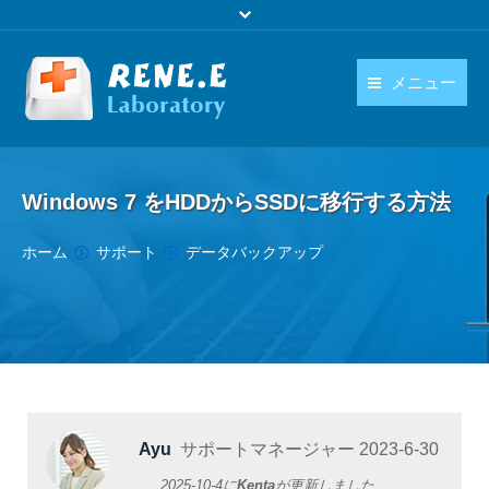
メニュー
日本語
製品
language
Windows 7 をHDDからSSDに移行する方法
ダウンロード
You are here:
ホーム
サポート
データバックアップ
購入
操作ガイド
お問い合わせ
Ayu
サポートマネージャー
2023-6-30
2025-10-4
に
Kenta
が更新しました