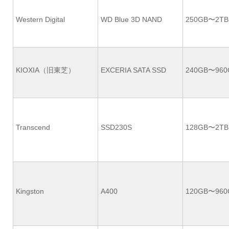
Western Digital
WD Blue 3D NAND
250GB〜2TB
KIOXIA（旧東芝）
EXCERIA SATA SSD
240GB〜960
Transcend
SSD230S
128GB〜2TB
Kingston
A400
120GB〜960