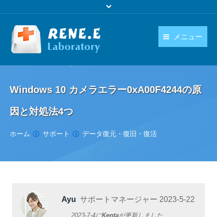
メニュー
日本語
製品
language
Windows 10 カメラエラー0xA00F4244の原
ダウンロード
因と対処法4つ
購入
You are here:
ホーム
サポート
データ復元・復旧・復活
操作ガイド
お問い合わせ
Ayu
サポートマネージャー
2023-5-22
2023-7-4
に
Kenta
が更新しました