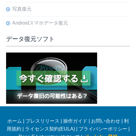
写真復元
Androidスマホデータ復元
データ復元ソフト
ホーム
|
プレスリリース
|
操作ガイド
|
お問い合わせ
|
利
用規約
|
ライセンス契約(EULA)
|
プライバシーポリシー
|