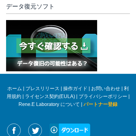
データ復元ソフト
ホーム
|
プレスリリース
|
操作ガイド
|
お問い合わせ
|
利
用規約
|
ライセンス契約(EULA)
|
プライバシーポリシー
|
Rene.E Laboratory について |
パートナー登録
Reneelabをフォローする