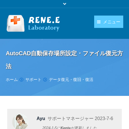
メニュー
日本語
製品
language
AutoCAD自動保存場所設定・ファイル復元方
ダウンロード
法
購入
You are here:
ホーム
サポート
データ復元・復旧・復活
操作ガイド
お問い合わせ
Ayu
サポートマネージャー
2023-7-6
2024-1-5
に
Kenta
が更新しました