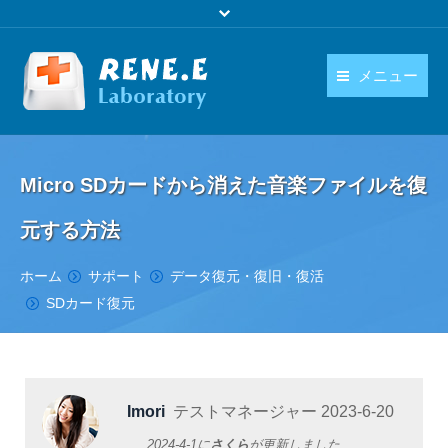
メニュー
日本語
製品
language
Micro SDカードから消えた音楽ファイルを復
ダウンロード
元する方法
購入
You are here:
ホーム
サポート
データ復元・復旧・復活
操作ガイド
SDカード復元
お問い合わせ
Imori
テストマネージャー
2023-6-20
2024-4-1
に
さくら
が更新しました