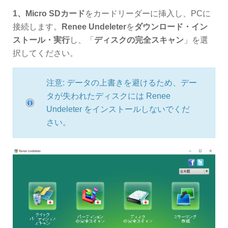
1、Micro SDカード
をカードリーダーに挿入し、PCに
接続します。
Renee Undeleter
を
ダウンロード・イン
ストール・実行
し、「
ディスクの完全スキャン
」を選
択してください。
注意: データの上書きを避けるため、デー
タが失われたディスクには Renee
Undeleter をインストールしないでくだ
さい。