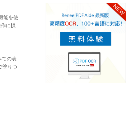
の機能を使
操作に慣
すべての表
で塗りつ