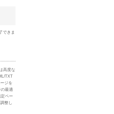
了できま
は高度な
L/TXT
ページを
ジの最適
指定ペー
を調整し