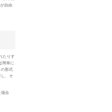
容が自由
されたりす
ルは簡単に
この形式
存し、そ
た場合