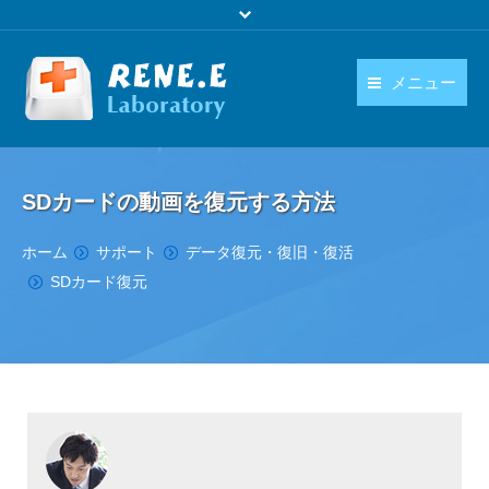
メニュー
日本語
製品
language
SDカードの動画を復元する方法
ダウンロード
You are here:
ホーム
サポート
データ復元・復旧・復活
購入
SDカード復元
操作ガイド
お問い合わせ