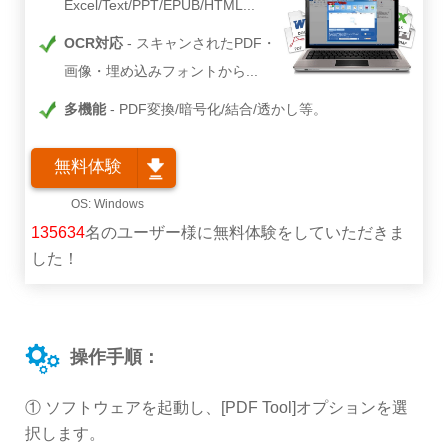
Excel/Text/PPT/EPUB/HTML...
OCR対応
スキャンされたPDF・
画像・埋め込みフォントから...
多機能
PDF変換/暗号化/結合/透かし等。
無料体験
135634
名のユーザー様に無料体験をしていただきま
した！
操作手順：
① ソフトウェアを起動し、[PDF Tool]オプションを選
択します。