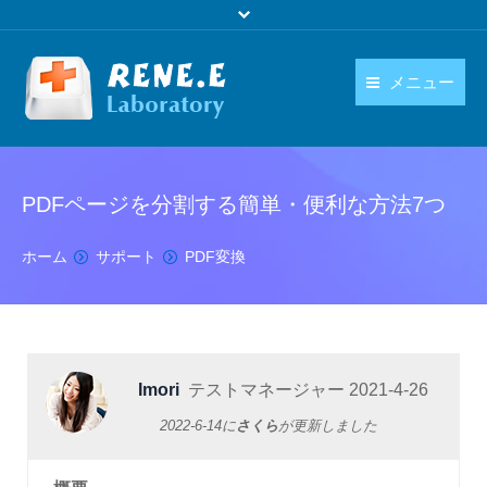
メニュー
日本語
製品
language
PDFページを分割する簡単・便利な方法7つ
ダウンロード
購入
You are here:
ホーム
サポート
PDF変換
操作ガイド
お問い合わせ
Imori
テストマネージャー
2021-4-26
2022-6-14
に
さくら
が更新しました