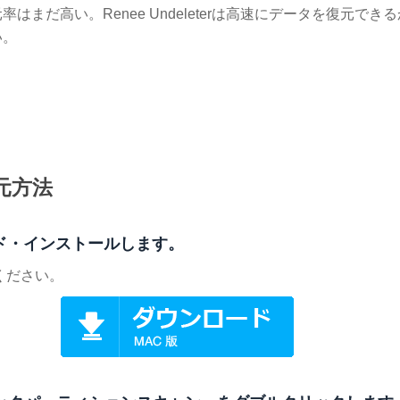
だ高い。Renee Undeleterは高速にデータを復元でき
い。
。
復元方法
ンロード・インストールします。
ください。