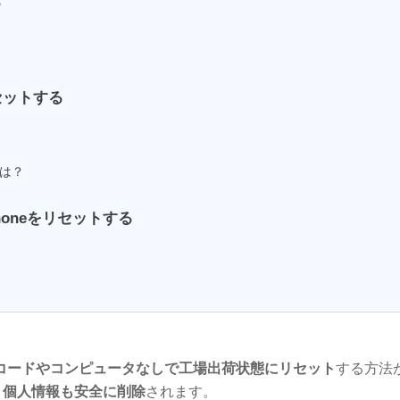
る
リセットする
には？
honeをリセットする
コードやコンピュータなしで工場出荷状態にリセット
する方法
、
個人情報も安全に削除
されます。