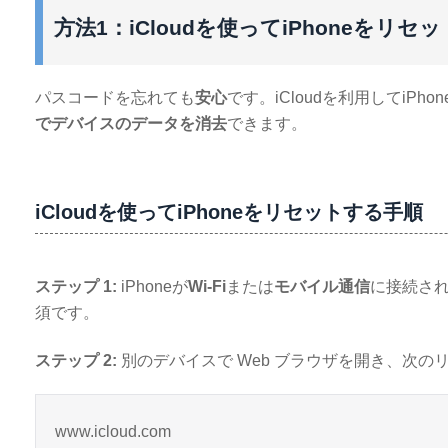
方法1：iCloudを使ってiPhoneをリセ
パスコードを忘れても
安心
です。iCloudを利用してiPhon
でデバイスのデータを消去
できます。
iCloudを使ってiPhoneをリセットする手順
ステップ 1:
iPhoneが
Wi-Fi
または
モバイル通信
に接続さ
須です。
ステップ 2:
別のデバイスで Web ブラウザを開き、次の
www.icloud.com