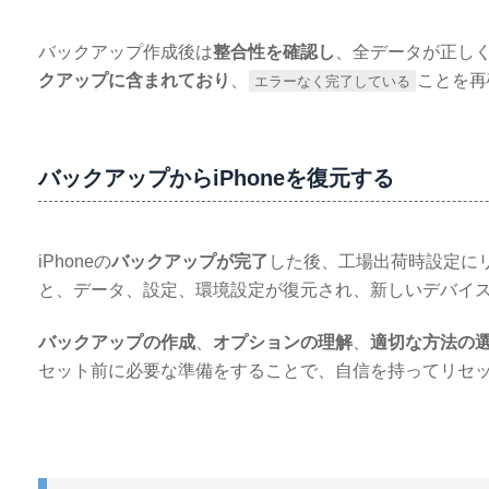
バックアップ作成後は
整合性を確認し
、全データが正し
クアップに含まれており
、
ことを再
エラーなく完了している
バックアップからiPhoneを復元する
iPhoneの
バックアップが完了
した後、工場出荷時設定に
と、データ、設定、環境設定が復元され、新しいデバイ
バックアップの作成
、
オプションの理解
、
適切な方法の
セット前に必要な準備をすることで、自信を持ってリセ