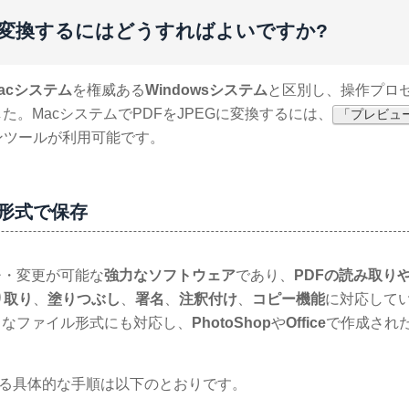
G 形式に変換するにはどうすればよいですか?
acシステム
を権威ある
Windowsシステム
と区別し、操作プロ
。MacシステムでPDFをJPEGに変換するには、
「プレビュ
ンツールが利用可能です。
G形式で保存
チ・変更が可能な
強力なソフトウェア
であり、
PDFの読み取り
り取り
、
塗りつぶし
、
署名
、
注釈付け
、
コピー機能
に対応して
々なファイル形式にも対応し、
PhotoShop
や
Office
で作成され
する具体的な手順は以下のとおりです。