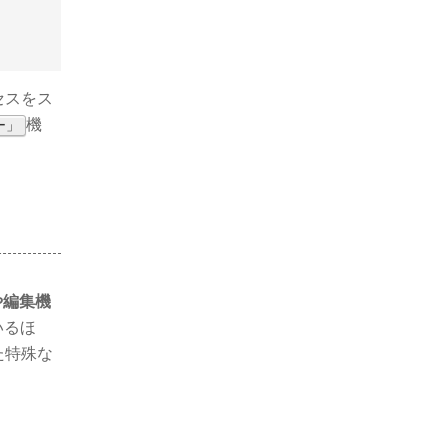
セスをス
機
ー」
や編集機
いるほ
た特殊な