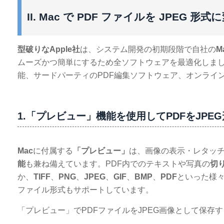
II. Mac で PDF ファイルを JPE
型破りなApple社
は、システム開発の初期段階で自社の
M
ムーズかつ簡単にするため全ソフトウェアを最適化しました
能、サードパーティのPDF編集ソフトウェア、オンライ
1.「プレビュー」機能を使用してPDFをJPE
Mac
に付属する
「プレビュー」
は、画像の表示・レタッ
能
も兼ね備えています。PDF内でのテキストや写真の
切
か、
TIFF
、
PNG
、
JPEG
、
GIF
、
BMP
、
PDF
といった様
ファイル形式もサポートしています。
「プレビュー」でPDFファイルをJPEG画像として保存