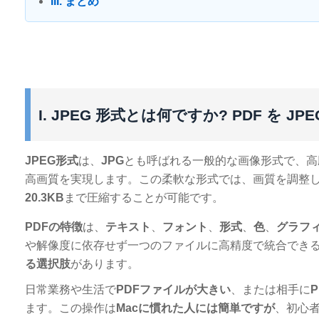
III. まとめ
I. JPEG 形式とは何ですか? PDF を
JPEG形式
は、
JPG
とも呼ばれる一般的な画像形式で、高
高画質を実現します。この柔軟な形式では、画質を調整し
20.3KB
まで圧縮することが可能です。
PDFの特徴
は、
テキスト
、
フォント
、
形式
、
色
、
グラフ
や解像度に依存せず一つのファイルに高精度で統合でき
る選択肢
があります。
日常業務や生活で
PDFファイルが大きい
、または相手に
ます。この操作は
Macに慣れた人には簡単ですが
、初心