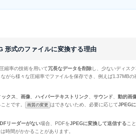
 JPEG 形式のファイルに変換する理由
圧縮率の技術を用いて
冗長なデータを削除
し、少ないディスク
ながら様々な圧縮率でファイルを保存でき、例えば1.37MBの
ィックス
、
画像
、
ハイパーテキストリンク
、
サウンド
、
動的画
ることです。
はできないため、必要に応じて
JPEG
画質の変更
PDFリーダーがない
場合、PDFを
JPEGに変換して送信する
こ
者は時間がかかることがあります。