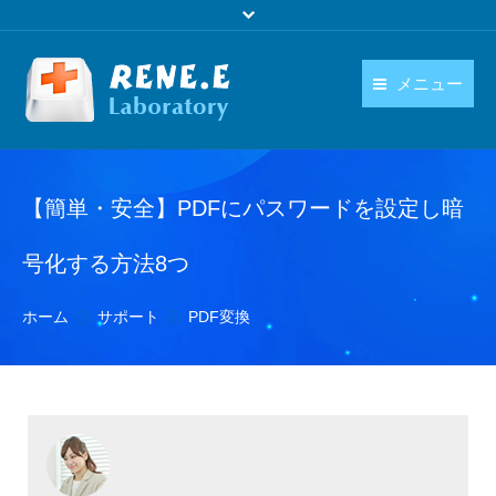
メニュー
日本語
製品
language
【簡単・安全】PDFにパスワードを設定し暗
ダウンロード
購入
号化する方法8つ
操作ガイド
You are here:
ホーム
サポート
PDF変換
お問い合わせ