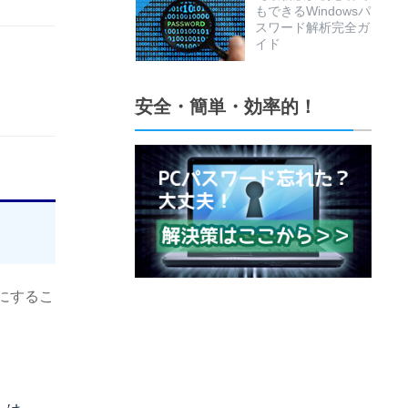
もできるWindowsパ
スワード解析完全ガ
イド
安全・簡単・効率的！
にするこ