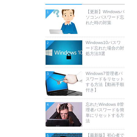
【更新】Windowsパ
1
ソコンパスワード忘
れた時の対策
Windows10パスワ
2
ード忘れた場合の対
処方法3選
Windows7管理者パ
3
スワードをリセット
する方法【動画手順
付き】
忘れたWindows 8管
4
理者パスワードを簡
単にリセットする方
法
【最新版】初心者で
5