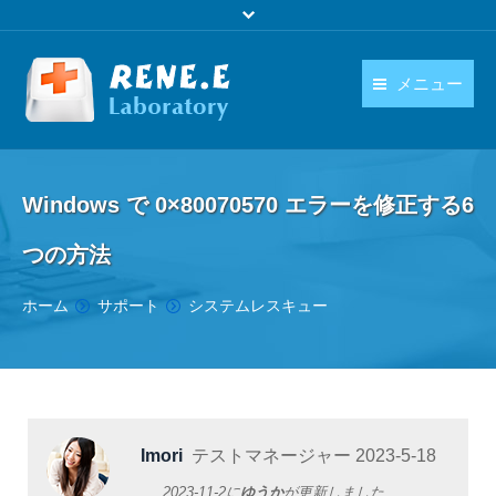
メニュー
日本語
製品
language
Windows で 0×80070570 エラーを修正する6
ダウンロード
つの方法
購入
You are here:
ホーム
サポート
システムレスキュー
操作ガイド
お問い合わせ
Imori
テストマネージャー
2023-5-18
2023-11-2
に
ゆうか
が更新しました