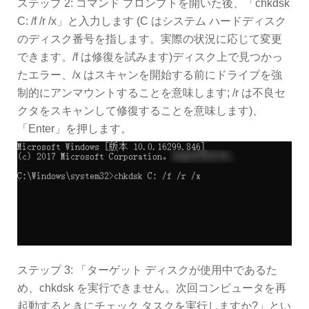
ステップ 2: コマンド プロンプトを開いた後、「chkdsk
C: /f /r /x」と入力します (C はシステム ハードディスク
のディスク番号を指します。実際の状況に応じて変更
できます。/f は修復を試みます)ディスク上で見つかっ
たエラー、/x はスキャンを開始する前にドライブを強
制的にアンマウントすることを意味します; /r は不良セ
クタをスキャンして修復することを意味します)、
「Enter」を押します。
ステップ 3: 「ターゲット ディスクが使用中であるた
め、chkdsk を実行できません。次回コンピュータを再
起動するときにチェック タスクを実行しますか?」とい