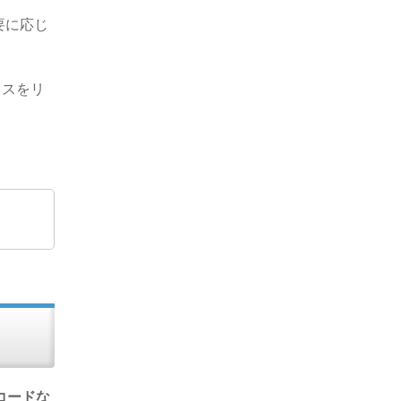
要に応じ
イスをリ
コードな