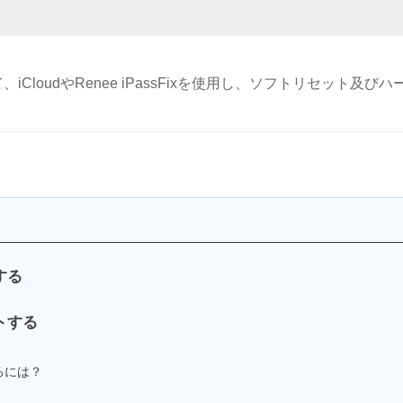
iCloudやRenee iPassFixを使用し、ソフトリセット及びハ
する
ットする
するには？