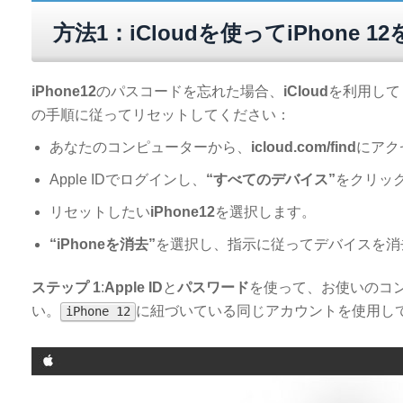
方法1：iCloudを使ってiPhone 
iPhone12
のパスコードを忘れた場合、
iCloud
を利用して
の手順に従ってリセットしてください：
あなたのコンピューターから、
icloud.com/find
にアク
Apple IDでログインし、
“すべてのデバイス”
をクリッ
リセットしたい
iPhone12
を選択します。
“iPhoneを消去”
を選択し、指示に従ってデバイスを消
ステップ 1
:
Apple ID
と
パスワード
を使って、お使いのコ
い。
に紐づいている同じアカウントを使用し
iPhone 12