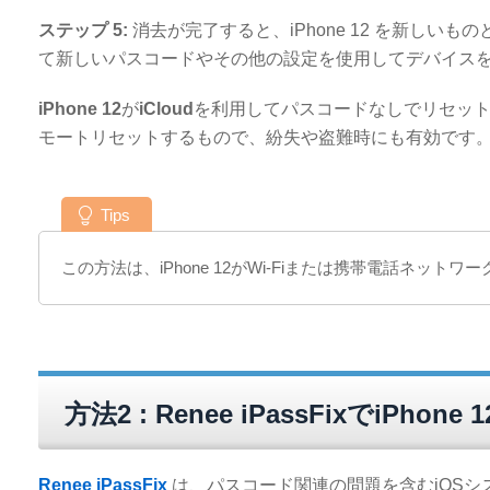
ステップ 5:
消去が完了すると、iPhone 12 を新し
て新しいパスコードやその他の設定を使用してデバイス
iPhone 12
が
iCloud
を利用してパスコードなしでリセッ
モートリセットするもので、紛失や盗難時にも有効です
Tips
この方法は、iPhone 12がWi-Fiまたは携帯電話ネッ
方法2 : Renee iPassFixでiPho
Renee iPassFix
は、パスコード関連の問題を含むiOS