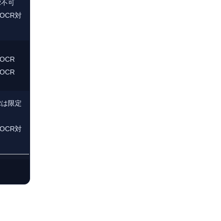
R不可
OCR対
OCR
OCR
Rは限定
OCR対