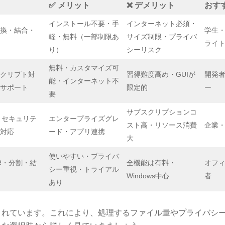
✅ メリット
❌ デメリット
おす
インストール不要・手
インターネット必須・
換・結合・
学生
軽・無料（一部制限あ
サイズ制限・プライバ
ライ
り）
シーリスク
無料・カスタマイズ可
クリプト対
習得難度高め・GUIが
開発
能・インターネット不
サポート
限定的
ー
要
サブスクリプションコ
・セキュリテ
エンタープライズグレ
スト高・リソース消費
企業
対応
ード・アプリ連携
大
使いやすい・プライバ
R・分割・結
全機能は有料・
オフ
シー重視・トライアル
Windows中心
者
あり
されています。これにより、処理するファイル量やプライバシ