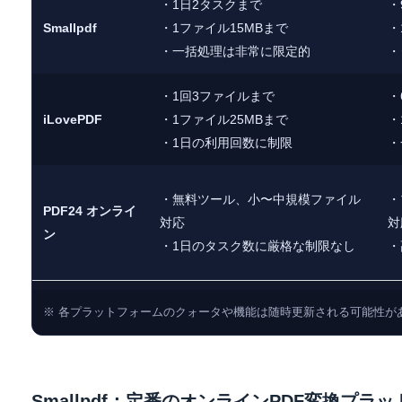
・1日2タスクまで
・
Smallpdf
・1ファイル15MBまで
・
・一括処理は非常に限定的
・
・1回3ファイルまで
・
iLovePDF
・1ファイル25MBまで
・
・1日の利用回数に制限
・
・無料ツール、小〜中規模ファイル
・
PDF24 オンライ
対応
対
ン
・1日のタスク数に厳格な制限なし
・
※ 各プラットフォームのクォータや機能は随時更新される可能性が
Smallpdf：定番のオンラインPDF変換プラ