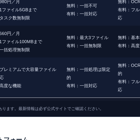
980円／月
無料：OC
無料：一括不可
1ファイル5GBまで
有料：フル
有料：一括対応
タスク数無制限
応
660円／月
無料：最大3ファイル
無料：基本
1ファイル100MBまで
有料：一括無制限
有料：高度
一括処理無制限
無料：OC
プレミアムで大容量ファイル
無料：一括処理は限定
的
応
的
有料：フル
高度な機能
有料：一括対応
応
あります。最新情報は必ず公式サイトでご確認ください。
ットフォーム