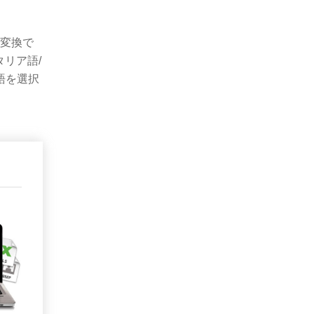
式に変換で
リア語/
語を選択