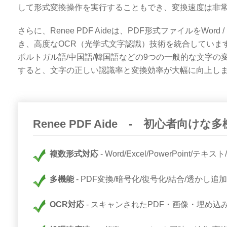
して形式変換操作を実行することもでき、変換速度は非
さらに、Renee PDF Aideは、PDF形式ファイルをWord / Exc
き、高度なOCR（光学式文字認識）技術を統合しています
ポルトガル語/中国語/韓国語などの9つの一般的な文字の
すると、文字の正しい認識率と変換効率が大幅に向上し
Renee PDF Aide - 初心者向けな
複数形式対応
Word/Excel/PowerPoint/テキス
多機能
PDF変換/暗号化/復号化/結合/透かし追
OCR対応
スキャンされたPDF・画像・埋め込