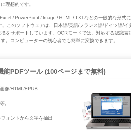
常に理想的です。
el / PowerPoint / Image / HTML / TXTなどの一般的な形
。このソフトウェアは、日本語/英語/フランス語/ドイツ語/イタ
変換をサポートしています。OCRモードでは、対応する認識言
ます。コンピューターの初心者でも簡単に変換できます。
多機能PDFツール (100ページまで無料)
ト/画像/HTML/EPUB
加等。
みフォントから文字を抽出