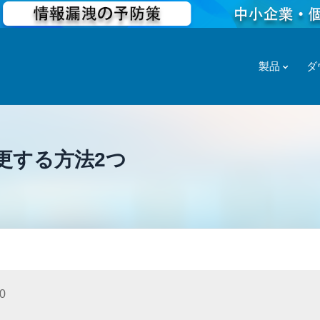
製品
ダ
更する方法2つ
0