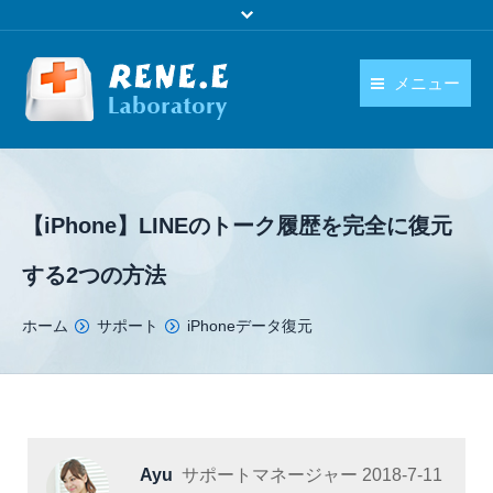
メニュー
日本語
製品
language
ダウンロード
【iPhone】LINEのトーク履歴を完全に復元
購入
する2つの方法
操作ガイド
You are here:
ホーム
サポート
iPhoneデータ復元
お問い合わせ
Ayu
サポートマネージャー
2018-7-11