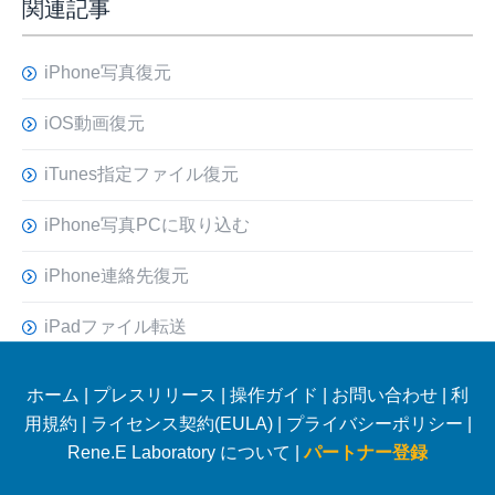
関連記事
iPhone写真復元
iOS動画復元
iTunes指定ファイル復元
iPhone写真PCに取り込む
iPhone連絡先復元
iPadファイル転送
ホーム
|
プレスリリース
|
操作ガイド
|
お問い合わせ
|
利
用規約
|
ライセンス契約(EULA)
|
プライバシーポリシー
|
Rene.E Laboratory について |
パートナー登録