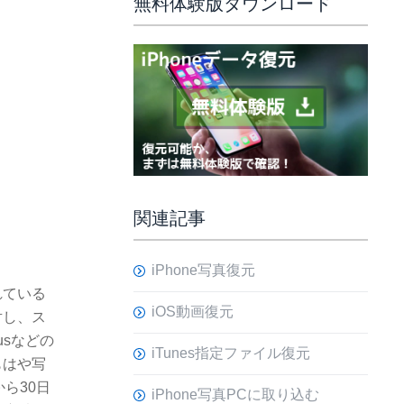
無料体験版ダウンロード
関連記事
iPhone写真復元
れている
iOS動画復元
対し、ス
usなどの
iTunes指定ファイル復元
もはや写
ら30日
iPhone写真PCに取り込む