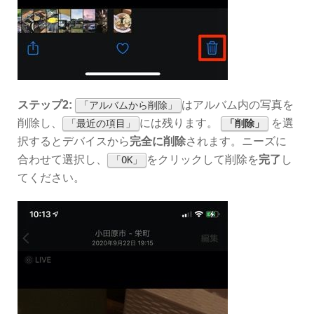
ステップ2:
はアルバム内の写真を
「アルバムから削除」
削除し、
には残ります。
を選
「最近の項目」
「削除」
択するとデバイスから
完全に削除
されます。ニーズに
合わせて選択し、
をクリックして削除を
完了
し
「OK」
てください。