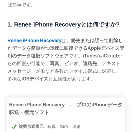
ば簡単です。
1. Renee iPhone Recoveryとは何ですか?
Renee iPhone Recovery
は、
紛失または誤って削除し
たデータを簡単かつ迅速に回復できるAppleデバイス専
用のデータ復旧ソフトウェア
です。
iTunes
や
iCloud
か
らの回復が可能で、
写真
、
ビデオ
、
連絡先
、
テキスト
メッセージ
、
メモ
など多数のファイル形式に対応し、
多様な
iOSデバイス
と互換性があります。
Renee iPhone Recovery - プロのiPhoneデータ
転送・復元ソフト
複数形式復元
写真、動画、連絡