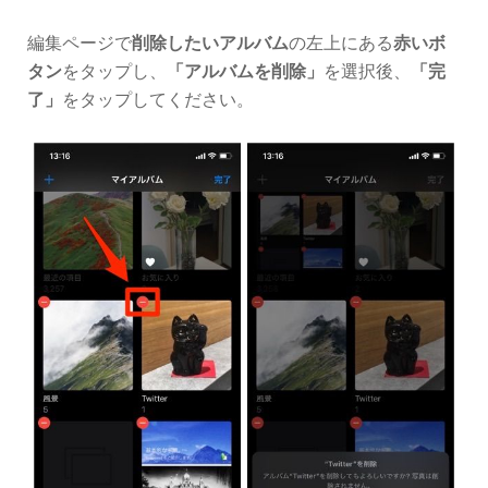
編集ページで
削除したいアルバム
の左上にある
赤いボ
タン
をタップし、
「アルバムを削除」
を選択後、
「完
了」
をタップしてください。