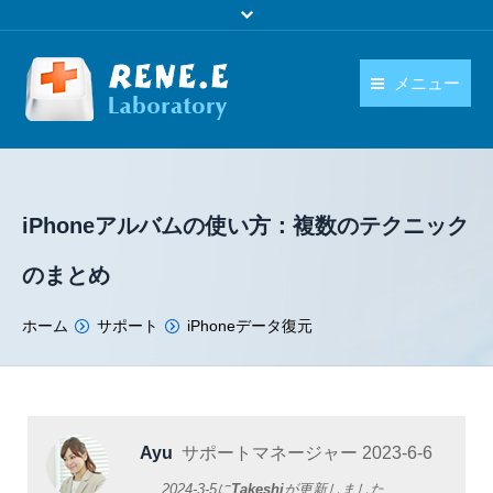
メニュー
日本語
製品
language
ダウンロード
iPhoneアルバムの使い方：複数のテクニック
購入
のまとめ
操作ガイド
You are here:
ホーム
サポート
iPhoneデータ復元
お問い合わせ
Ayu
サポートマネージャー
2023-6-6
2024-3-5
に
Takeshi
が更新しました