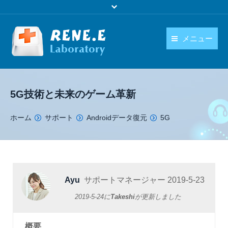
メニュー
日本語
製品
language
5G技術と未来のゲーム革新
ダウンロード
You are here:
ホーム
サポート
Androidデータ復元
5G
購入
操作ガイド
お問い合わせ
Ayu
サポートマネージャー
2019-5-23
2019-5-24
に
Takeshi
が更新しました
概要