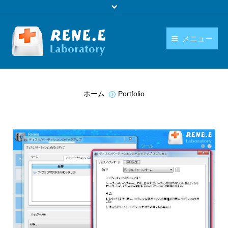
メニュー
日本語
製品
You are here:
language
ホーム
Portfolio
ダウンロード
購入
操作ガイド
お問い合わせ