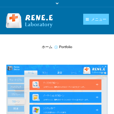
メニュー
日本語
製品
You are here:
language
ホーム
Portfolio
ダウンロード
購入
操作ガイド
お問い合わせ